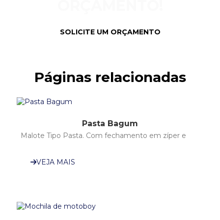
ORÇAMENTO!
SOLICITE UM ORÇAMENTO
Páginas relacionadas
Pasta Bagum
Malote Tipo Pasta. Com fechamento em zíper e
ílios Para lacres oucadeados.Nas dimensões vertical
ou Horizontal(opcional);Com ou sem alcinha
VEJA MAIS
(também...