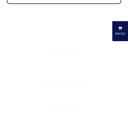
Produtos em destaque
iten(s)
Qualidade
Personalização
Pontualidade