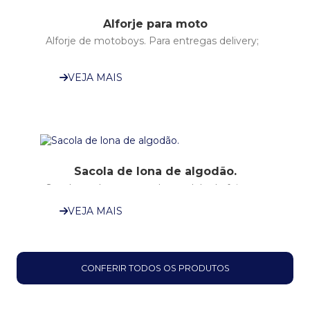
Alforje para moto
Alforje de motoboys. Para entregas delivery;
Padrão original Líder malotes! Em lona 10
grossa. Lona de caminhão. A melhor
VEJA MAIS
qualidade...
Sacola de lona de algodão.
Sacola em lona encerada, modelo de feira
VEJA MAIS
CONFERIR TODOS OS PRODUTOS