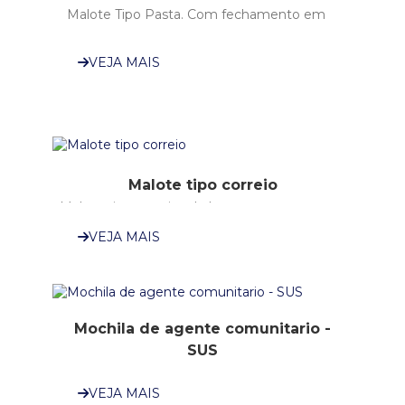
Malote Tipo Pasta. Com fechamento em
zíper e ílios Para lacres oucadeados.Nas
dimensões vertical ou
VEJA MAIS
Horizontal(opcional);Com ou sem alcinha
(também...
Malote tipo correio
Malote tipo correios de lona.
VEJA MAIS
Mochila de agente comunitario -
SUS
Mochila de agente comunitário de saúde
VEJA MAIS